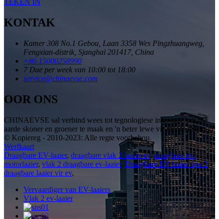
TEKEN IN
KONTAK
Kamer 308 No.1 Gebou, Laan 3358 Wes Pingzhuangweg,
Fengxian-distrik, Sjanghai 201417, China
+86 15000258990
7 Dae per week van 10:00 tot 18:00
service@chinaevse.com
OOR ONS
CHINAEVSE sal verbind wees tot tegnologiese innovasie om die
aarde skoner en groener te maak en 'n beter lewe vir mense te bring!
© Kopiereg - 2010-2023: Alle regte voorbehou.
Werfkaart
Draagbare EV-laaier
,
draagbare vlak 2-laaier ev
,
draagbare ev-
motorlaaier
,
vlak 2 draagbare ev-laaier
,
Draagbare EV-laaier tipe 2
,
draagbare laaier vir ev
,
Vervaardiger van EV-laaiers
Vlak 2 ev-laaier