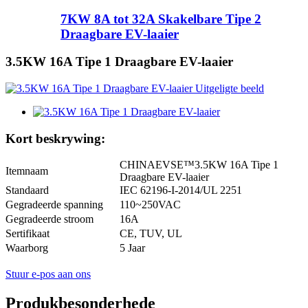
7KW 8A tot 32A Skakelbare Tipe 2
Draagbare EV-laaier
3.5KW 16A Tipe 1 Draagbare EV-laaier
Kort beskrywing:
CHINAEVSE™️3.5KW 16A Tipe 1
Itemnaam
Draagbare EV-laaier
Standaard
IEC 62196-I-2014/UL 2251
Gegradeerde spanning
110~250VAC
Gegradeerde stroom
16A
Sertifikaat
CE, TUV, UL
Waarborg
5 Jaar
Stuur e-pos aan ons
Produkbesonderhede