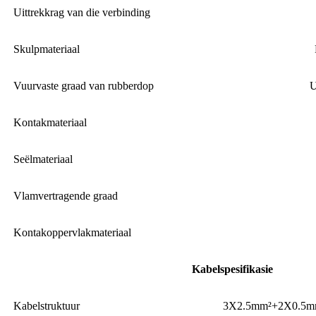
Uittrekkrag van die verbinding
Skulpmateriaal
Vuurvaste graad van rubberdop
U
Kontakmateriaal
Seëlmateriaal
Vlamvertragende graad
Kontakoppervlakmateriaal
Kabelspesifikasie
Kabelstruktuur
3X2.5mm²+2X0.5