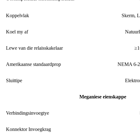
Koppelvlak
Skerm, L
Koel my af
Natuurl
Lewe van die relaisskakelaar
≥1
Amerikaanse standaardprop
NEMA 6-2
Sluittipe
Elektro
Meganiese eienskappe
Verbindingsinvoegtye
Konnektor Invoegkrag