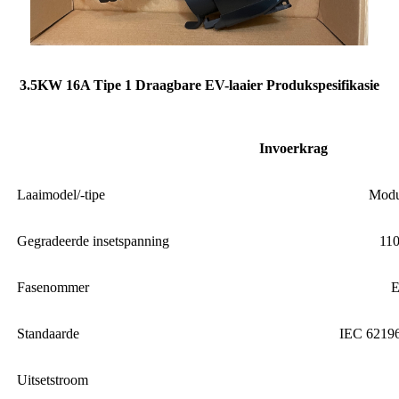
3.5KW 16A Tipe 1 Draagbare EV-laaier Produkspesifikasie
Invoerkrag
Laaimodel/-tipe
Modu
Gegradeerde insetspanning
11
Fasenommer
E
Standaarde
IEC 62196
Uitsetstroom