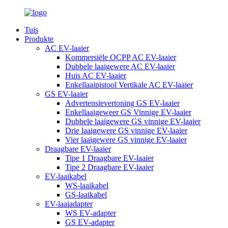
Tuis
Produkte
AC EV-laaier
Kommersiële OCPP AC EV-laaier
Dubbele laaigewere AC EV-laaier
Huis AC EV-laaier
Enkellaaipistool Vertikale AC EV-laaier
GS EV-laaier
Advertensievertoning GS EV-laaier
Enkellaaigeweer GS Vinnige EV-laaier
Dubbele laaigewere GS vinnige EV-laaier
Drie laaigewere GS vinnige EV-laaier
Vier laaigewere GS vinnige EV-laaier
Draagbare EV-laaier
Tipe 1 Draagbare EV-laaier
Tipe 2 Draagbare EV-laaier
EV-laaikabel
WS-laaikabel
GS-laaikabel
EV-laaiadapter
WS EV-adapter
GS EV-adapter