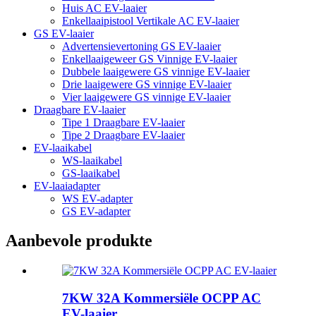
Huis AC EV-laaier
Enkellaaipistool Vertikale AC EV-laaier
GS EV-laaier
Advertensievertoning GS EV-laaier
Enkellaaigeweer GS Vinnige EV-laaier
Dubbele laaigewere GS vinnige EV-laaier
Drie laaigewere GS vinnige EV-laaier
Vier laaigewere GS vinnige EV-laaier
Draagbare EV-laaier
Tipe 1 Draagbare EV-laaier
Tipe 2 Draagbare EV-laaier
EV-laaikabel
WS-laaikabel
GS-laaikabel
EV-laaiadapter
WS EV-adapter
GS EV-adapter
Aanbevole produkte
7KW 32A Kommersiële OCPP AC
EV-laaier