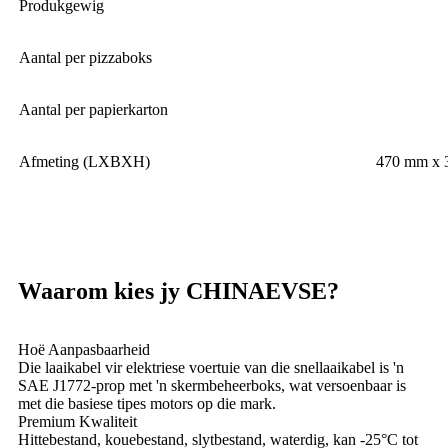
Produkgewig
Aantal per pizzaboks
Aantal per papierkarton
Afmeting (LXBXH)
470 mm x 
Waarom kies jy CHINAEVSE?
Hoë Aanpasbaarheid
Die laaikabel vir elektriese voertuie van die snellaaikabel is 'n
SAE J1772-prop met 'n skermbeheerboks, wat versoenbaar is
met die basiese tipes motors op die mark.
Premium Kwaliteit
Hittebestand, kouebestand, slytbestand, waterdig, kan -25°C tot