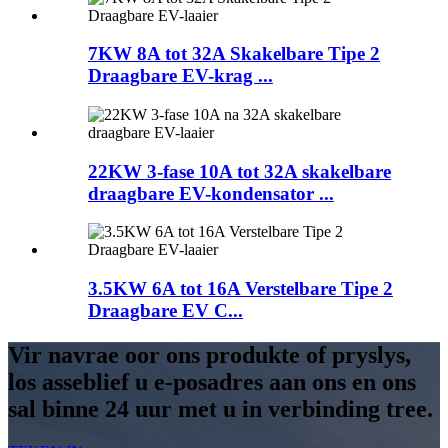
7KW 8A tot 32A Skakelbare Tipe 2
Draagbare EV-krag ...
22KW 3-fase 10A tot 32A skakelbare
draagbare EV-kondensator ...
3.5KW 6A tot 16A Verstelbare Tipe 2
Draagbare EV C...
Vir navrae oor ons produkte of pryslys,
los asseblief u e-posadres aan ons en ons
sal binne 24 uur met u in verbinding tree.