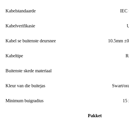
Kabelstandaarde
IEC 
Kabelverifikasie
Kabel se buitenste deursnee
10.5mm ±0
Kabeltipe
R
Buitenste skede materiaal
Kleur van die buitejas
Swart/or
Minimum buigradius
15 
Pakket