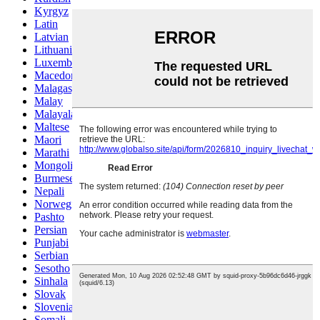
Kyrgyz
Latin
Latvian
Lithuanian
Luxembou..
Macedonian
Malagasy
Malay
Malayalam
Maltese
Maori
Marathi
Mongolian
Burmese
Nepali
Norwegian
Pashto
Persian
Punjabi
Serbian
Sesotho
Sinhala
Slovak
Slovenian
Somali