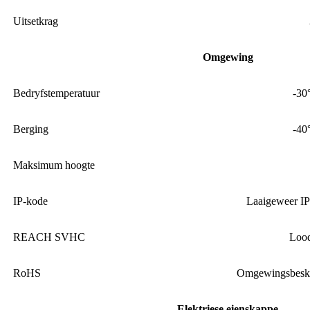
Uitsetkrag
Omgewing
Bedryfstemperatuur
-30
Berging
-40
Maksimum hoogte
IP-kode
Laaigeweer IP
REACH SVHC
Lood
RoHS
Omgewingsbeske
Elektriese eienskappe