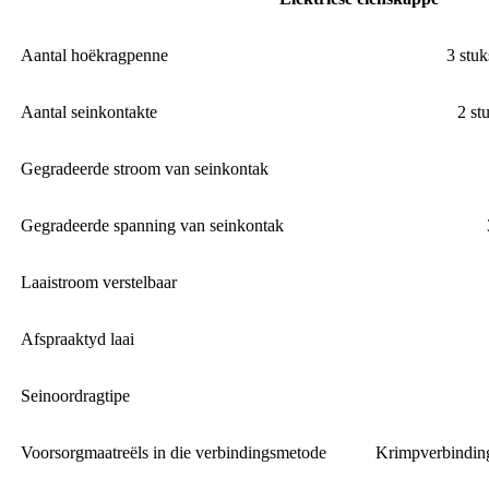
Aantal hoëkragpenne
3 stuk
Aantal seinkontakte
2 st
Gegradeerde stroom van seinkontak
Gegradeerde spanning van seinkontak
Laaistroom verstelbaar
Afspraaktyd laai
Seinoordragtipe
Voorsorgmaatreëls in die verbindingsmetode
Krimpverbinding