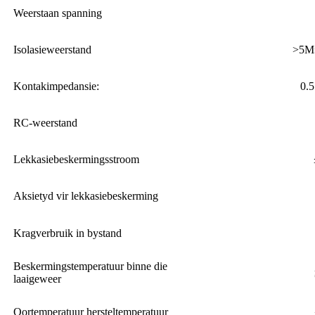
Weerstaan ​​spanning
Isolasieweerstand
>5M
Kontakimpedansie:
0.
RC-weerstand
Lekkasiebeskermingsstroom
Aksietyd vir lekkasiebeskerming
Kragverbruik in bystand
Beskermingstemperatuur binne die
laaigeweer
Oortemperatuur hersteltemperatuur