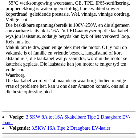
+55°C werksomgewing weerstaan, CE, TPE, IP65-sertifisering,
propbedekking is waterdig en stofdig, hoë kwaliteit suiwer
koperdraad, geleidende prestasie. Wel, vinnige, vinnige oordrag.
Veilige laai
Die beskikbare spanningsbereik is 100V-250V, en die algemeen
aanvaarbare laaivlak is 16A. 'n LED-aanwyser op die laaikabel
wys jou laaistatus, sodat jy betyds kan kyk of iets verkeerd loop.
Reis huis toe
Maklik om te dra, gaan enige plek met die motor. Of jy nou op
vakansie is of familie en vriende besoek, langafstand of kort
afstand reis, die laaikabel wat jy saamdra, word in die motor se
kattebak geplaas. Die laaistasie kan jou motor te eniger tyd ten
volle laai.
Waarborg
Die laaikabel word vir 24 maande gewaarborg. Indien u enige
vrae of probleme het, kan u ons deur Amazon kontak, ons sal u
die beste oplossing bied.
Vorige:
3.5KW 8A tot 16A Skakelbare Tipe 2 Draagbare EV-
laaier
Volgende:
3.5KW 16A Tipe 2 Draagbare EV-laaier