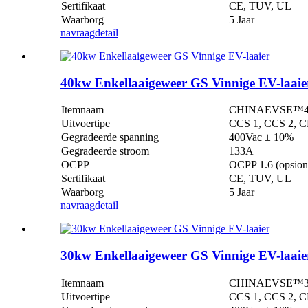
Sertifikaat
CE, TUV, UL
Waarborg
5 Jaar
navraag
detail
40kw Enkellaaigeweer GS Vinnige EV-laaie
Itemnaam
CHINAEVSE™️40kw
Uitvoertipe
CCS 1, CCS 2, C
Gegradeerde spanning
400Vac ± 10%
Gegradeerde stroom
133A
OCPP
OCPP 1.6 (opsion
Sertifikaat
CE, TUV, UL
Waarborg
5 Jaar
navraag
detail
30kw Enkellaaigeweer GS Vinnige EV-laaie
Itemnaam
CHINAEVSE™️30kw
Uitvoertipe
CCS 1, CCS 2, C