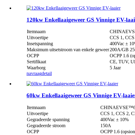
120kw Enkellaaigeweer GS Vinnige EV-laai
Itemnaam
CHINAEVSE™
Uitvoertipe
CCS 1, CCS 
Insetspanning
400Vac ± 1
Maksimum uitsetstroom van enkele geweer
200A/GB 2
OCPP
OCPP 1.6 (op
Sertifikaat
CE, TUV, U
Waarborg
5 Jaar
navraag
detail
60kw Enkellaaigeweer GS Vinnige EV-laaie
Itemnaam
CHINAEVSE™️60kw
Uitvoertipe
CCS 1, CCS 2, C
Gegradeerde spanning
400Vac ± 10%
Gegradeerde stroom
150A
OCPP
OCPP 1.6 (opsion