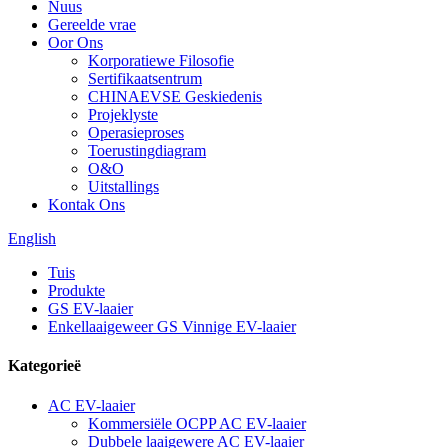
Nuus
Gereelde vrae
Oor Ons
Korporatiewe Filosofie
Sertifikaatsentrum
CHINAEVSE Geskiedenis
Projeklyste
Operasieproses
Toerustingdiagram
O&O
Uitstallings
Kontak Ons
English
Tuis
Produkte
GS EV-laaier
Enkellaaigeweer GS Vinnige EV-laaier
Kategorieë
AC EV-laaier
Kommersiële OCPP AC EV-laaier
Dubbele laaigewere AC EV-laaier