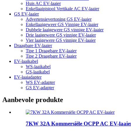
Huis AC EV-laaier
Enkellaaipistool Vertikale AC EV-laaier
GS EV-laaier
Advertensievertoning GS EV-laaier
Enkellaaigeweer GS Vinnige EV-laaier
Dubbele laaigewere GS vinnige EV-laaier
Drie laaigewere GS vinnige EV-laaier
Vier laaigewere GS vinnige EV-laaier
Draagbare EV-laaier
Tipe 1 Draagbare EV-laaier
Tipe 2 Draagbare EV-laaier
EV-laaikabel
WS-laaikabel
GS-laaikabel
EV-laaiadapter
WS EV-adapter
GS EV-adapter
Aanbevole produkte
7KW 32A Kommersiële OCPP AC EV-laaie