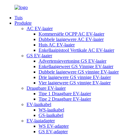
Tuis
Produkte
AC EV-laaier
Kommersiële OCPP AC EV-laaier
Dubbele laaigewere AC EV-laaier
Huis AC EV-laaier
Enkellaaipistool Vertikale AC EV-laaier
GS EV-laaier
Advertensievertoning GS EV-laaier
Enkellaaigeweer GS Vinnige EV-laaier
Dubbele laaigewere GS vinnige EV-laaier
Drie laaigewere GS vinnige EV-laaier
Vier laaigewere GS vinnige EV-laaier
Draagbare EV-laaier
Tipe 1 Draagbare EV-laaier
Tipe 2 Draagbare EV-laaier
EV-laaikabel
WS-laaikabel
GS-laaikabel
EV-laaiadapter
WS EV-adapter
GS EV-adapter