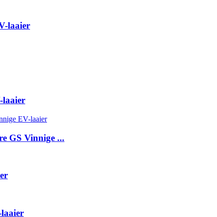
V-laaier
laaier
 GS Vinnige ...
er
laaier