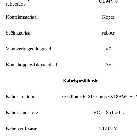
UL94V-0
rubberdop
Kontakmateriaal
Koper
Seëlmateriaal
rubber
Vlamvertragende graad
V0
Kontakoppervlakmateriaal
Ag
Kabelspesifikasie
Kabelstruktuur
3X6.0mm²+2X0.5mm²/3X18AWG+
Kabelstandaarde
IEC 61851-2017
Kabelverifikasie
UL/TUV