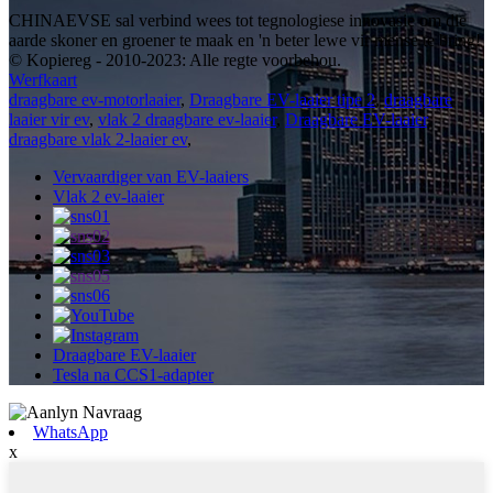
CHINAEVSE sal verbind wees tot tegnologiese innovasie om die
aarde skoner en groener te maak en 'n beter lewe vir mense te bring!
© Kopiereg - 2010-2023: Alle regte voorbehou.
Werfkaart
draagbare ev-motorlaaier
,
Draagbare EV-laaier tipe 2
,
draagbare
laaier vir ev
,
vlak 2 draagbare ev-laaier
,
Draagbare EV-laaier
,
draagbare vlak 2-laaier ev
,
Vervaardiger van EV-laaiers
Vlak 2 ev-laaier
Draagbare EV-laaier
Tesla na CCS1-adapter
WhatsApp
x