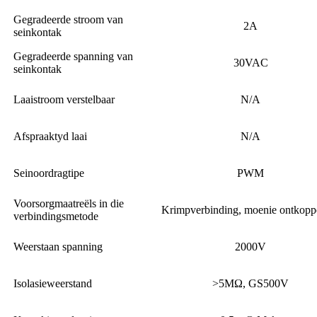
Gegradeerde stroom van
2A
seinkontak
Gegradeerde spanning van
30VAC
seinkontak
Laaistroom verstelbaar
N/A
Afspraaktyd laai
N/A
Seinoordragtipe
PWM
Voorsorgmaatreëls in die
Krimpverbinding, moenie ontkoppe
verbindingsmetode
Weerstaan ​​spanning
2000V
Isolasieweerstand
>5MΩ, GS500V