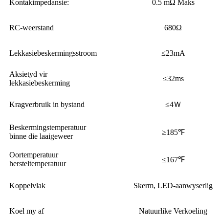
Kontakimpedansie:
0.5 mΩ Maks
RC-weerstand
680Ω
Lekkasiebeskermingsstroom
≤23mA
Aksietyd vir
≤32ms
lekkasiebeskerming
Kragverbruik in bystand
≤4Ｗ
Beskermingstemperatuur
≥185℉
binne die laaigeweer
Oortemperatuur
≤167℉
hersteltemperatuur
Koppelvlak
Skerm, LED-aanwyserlig
Koel my af
Natuurlike Verkoeling