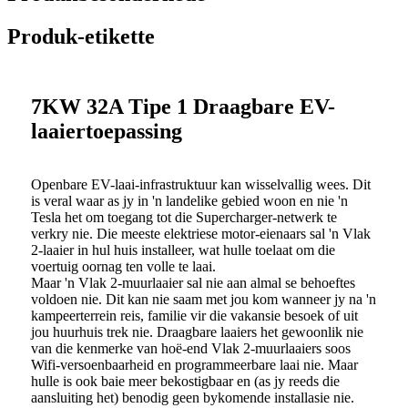
Produk-etikette
7KW 32A Tipe 1 Draagbare EV-
laaiertoepassing
Openbare EV-laai-infrastruktuur kan wisselvallig wees. Dit
is veral waar as jy in 'n landelike gebied woon en nie 'n
Tesla het om toegang tot die Supercharger-netwerk te
verkry nie. Die meeste elektriese motor-eienaars sal 'n Vlak
2-laaier in hul huis installeer, wat hulle toelaat om die
voertuig oornag ten volle te laai.
Maar 'n Vlak 2-muurlaaier sal nie aan almal se behoeftes
voldoen nie. Dit kan nie saam met jou kom wanneer jy na 'n
kampeerterrein reis, familie vir die vakansie besoek of uit
jou huurhuis trek nie. Draagbare laaiers het gewoonlik nie
van die kenmerke van hoë-end Vlak 2-muurlaaiers soos
Wifi-versoenbaarheid en programmeerbare laai nie. Maar
hulle is ook baie meer bekostigbaar en (as jy reeds die
aansluiting het) benodig geen bykomende installasie nie.