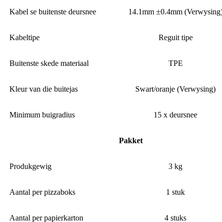
Kabel se buitenste deursnee
14.1mm ±0.4mm (Verwysing
Kabeltipe
Reguit tipe
Buitenste skede materiaal
TPE
Kleur van die buitejas
Swart/oranje (Verwysing)
Minimum buigradius
15 x deursnee
Pakket
Produkgewig
3 kg
Aantal per pizzaboks
1 stuk
Aantal per papierkarton
4 stuks