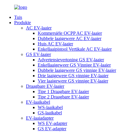
Tuis
Produkte
AC EV-laaier
Kommersiële OCPP AC EV-laaier
Dubbele laaigewere AC EV-laaier
Huis AC EV-laaier
Enkellaaipistool Vertikale AC EV-laaier
GS EV-laaier
Advertensievertoning GS EV-laaier
Enkellaaigeweer GS Vinnige EV-laaier
Dubbele laaigewere GS vinnige EV-laaier
Drie laaigewere GS vinnige EV-laaier
Vier laaigewere GS vinnige EV-laaier
Draagbare EV-laaier
Tipe 1 Draagbare EV-laaier
Tipe 2 Draagbare EV-laaier
EV-laaikabel
WS-laaikabel
GS-laaikabel
EV-laaiadapter
WS EV-adapter
GS EV-adapter