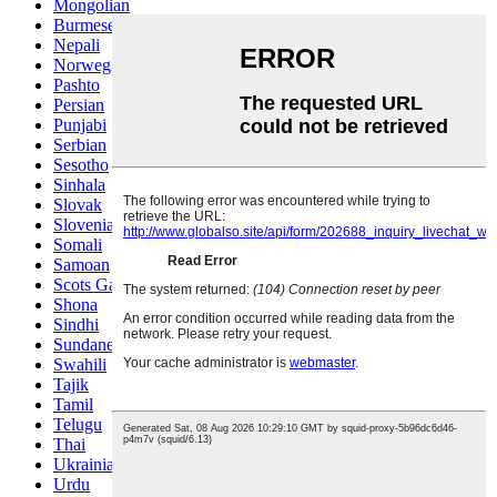
Mongolian
Burmese
Nepali
Norwegian
Pashto
Persian
Punjabi
Serbian
Sesotho
Sinhala
Slovak
Slovenian
Somali
Samoan
Scots Gaelic
Shona
Sindhi
Sundanese
Swahili
Tajik
Tamil
Telugu
Thai
Ukrainian
Urdu