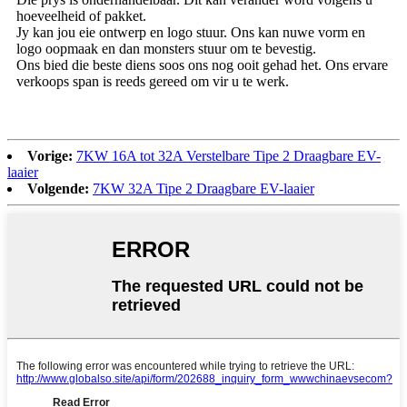
hoeveelheid of pakket.
Jy kan jou eie ontwerp en logo stuur. Ons kan nuwe vorm en
logo oopmaak en dan monsters stuur om te bevestig.
Ons bied die beste diens soos ons nog ooit gehad het. Ons ervare
verkoops span is reeds gereed om vir u te werk.
Vorige:
7KW 16A tot 32A Verstelbare Tipe 2 Draagbare EV-
laaier
Volgende:
7KW 32A Tipe 2 Draagbare EV-laaier