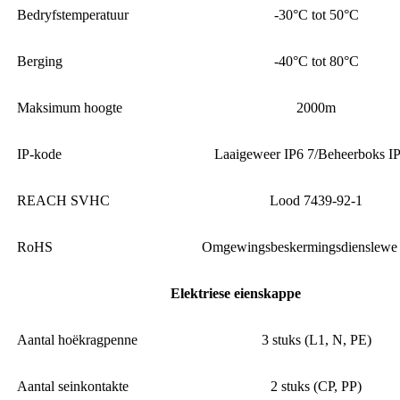
Bedryfstemperatuur
-30°C tot 50°C
Berging
-40°C tot 80°C
Maksimum hoogte
2000m
IP-kode
Laaigeweer IP6 7/Beheerboks IP
REACH SVHC
Lood 7439-92-1
RoHS
Omgewingsbeskermingsdienslewe 
Elektriese eienskappe
Aantal hoëkragpenne
3 stuks (L1, N, PE)
Aantal seinkontakte
2 stuks (CP, PP)