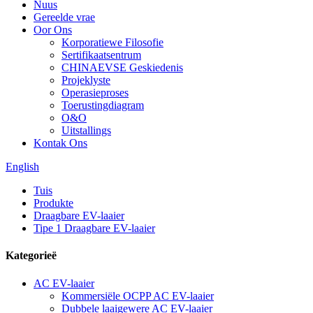
Nuus
Gereelde vrae
Oor Ons
Korporatiewe Filosofie
Sertifikaatsentrum
CHINAEVSE Geskiedenis
Projeklyste
Operasieproses
Toerustingdiagram
O&O
Uitstallings
Kontak Ons
English
Tuis
Produkte
Draagbare EV-laaier
Tipe 1 Draagbare EV-laaier
Kategorieë
AC EV-laaier
Kommersiële OCPP AC EV-laaier
Dubbele laaigewere AC EV-laaier