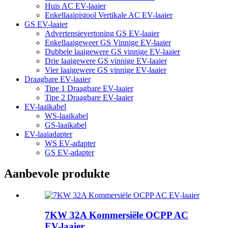
Huis AC EV-laaier
Enkellaaipistool Vertikale AC EV-laaier
GS EV-laaier
Advertensievertoning GS EV-laaier
Enkellaaigeweer GS Vinnige EV-laaier
Dubbele laaigewere GS vinnige EV-laaier
Drie laaigewere GS vinnige EV-laaier
Vier laaigewere GS vinnige EV-laaier
Draagbare EV-laaier
Tipe 1 Draagbare EV-laaier
Tipe 2 Draagbare EV-laaier
EV-laaikabel
WS-laaikabel
GS-laaikabel
EV-laaiadapter
WS EV-adapter
GS EV-adapter
Aanbevole produkte
7KW 32A Kommersiële OCPP AC
EV-laaier