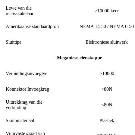
Lewe van die
≥10000 keer
relaisskakelaar
Amerikaanse standaardprop
NEMA 14-50 / NEMA 6-50
Sluittipe
Elektroniese sluitwerk
Meganiese eienskappe
Verbindingsinvoegtye
>10000
Konnektor Invoegkrag
<80N
Uittrekkrag van die
<80N
verbinding
Skulpmateriaal
Plastiek
Vuurvaste graad van