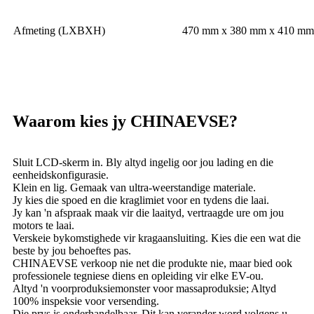
Afmeting (LXBXH)
470 mm x 380 mm x 410 mm
Waarom kies jy CHINAEVSE?
Sluit LCD-skerm in. Bly altyd ingelig oor jou lading en die
eenheidskonfigurasie.
Klein en lig. Gemaak van ultra-weerstandige materiale.
Jy kies die spoed en die kraglimiet voor en tydens die laai.
Jy kan 'n afspraak maak vir die laaityd, vertraagde ure om jou
motors te laai.
Verskeie bykomstighede vir kragaansluiting. Kies die een wat die
beste by jou behoeftes pas.
CHINAEVSE verkoop nie net die produkte nie, maar bied ook
professionele tegniese diens en opleiding vir elke EV-ou.
Altyd 'n voorproduksiemonster voor massaproduksie; Altyd
100% inspeksie voor versending.
Die prys is onderhandelbaar. Dit kan verander word volgens u