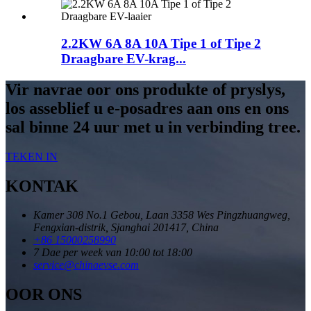
2.2KW 6A 8A 10A Tipe 1 of Tipe 2
Draagbare EV-krag...
Vir navrae oor ons produkte of pryslys,
los asseblief u e-posadres aan ons en ons
sal binne 24 uur met u in verbinding tree.
TEKEN IN
KONTAK
Kamer 308 No.1 Gebou, Laan 3358 Wes Pingzhuangweg,
Fengxian-distrik, Sjanghai 201417, China
+86 15000258990
7 Dae per week van 10:00 tot 18:00
service@chinaevse.com
OOR ONS