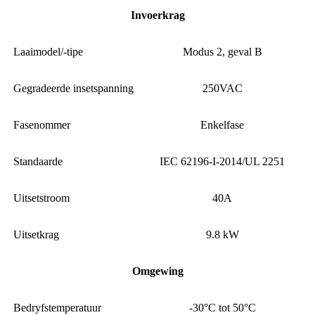
Invoerkrag
Laaimodel/-tipe
Modus 2, geval B
Gegradeerde insetspanning
250VAC
Fasenommer
Enkelfase
Standaarde
IEC 62196-I-2014/UL 2251
Uitsetstroom
40A
Uitsetkrag
9.8 kW
Omgewing
Bedryfstemperatuur
-30°C tot 50°C