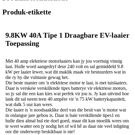
Produk-etikette
9.8KW 40A Tipe 1 Draagbare EV-laaier
Toepassing
Met 40 amp elektriese motorlaaiers kan jy jou voertuig vinnig
laai. Hulle word aangedryf deur 240 volt en sal gemiddeld 9.8
kW per laaier lewer, wat dit maklik maak vir bestuurders wat in
die ry by die vulstasie gewag het.
Die beste manier om 'n elektriese motor te laai, is met tuislaaiers.
Daar is verskeie verskillende tipes batterye vir elektriese motors,
so jy sal die een kan kies wat perfek vir jou is. Jy kan uitvind hoe
lank dit sal neem teen 40 ampère vir 'n 75 kW batterykapasiteit,
wat dalk 5 uur kan wees.
Die laaier is 'n noodsaaklike deel van die besit van 'n motor wat
in onlangse jare gebou is. Daar is baie verskillende tipes1 en
hulle dien almal hul eie doel goed, maar dit kan moeilik wees om
te weet watter een jy nodig het of wil hê as daar nie veel inligting
oor die onderwerp beskikbaar is nie!