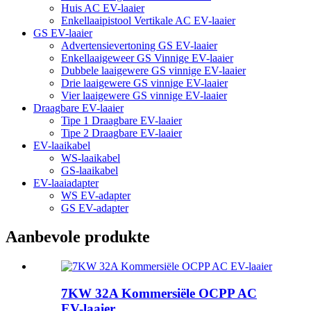
Huis AC EV-laaier
Enkellaaipistool Vertikale AC EV-laaier
GS EV-laaier
Advertensievertoning GS EV-laaier
Enkellaaigeweer GS Vinnige EV-laaier
Dubbele laaigewere GS vinnige EV-laaier
Drie laaigewere GS vinnige EV-laaier
Vier laaigewere GS vinnige EV-laaier
Draagbare EV-laaier
Tipe 1 Draagbare EV-laaier
Tipe 2 Draagbare EV-laaier
EV-laaikabel
WS-laaikabel
GS-laaikabel
EV-laaiadapter
WS EV-adapter
GS EV-adapter
Aanbevole produkte
7KW 32A Kommersiële OCPP AC
EV-laaier