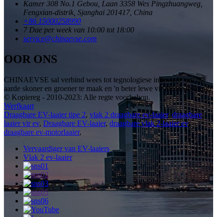
Kamer 308 No.1 Gebou, Laan 3358 Wes Pingzhuangweg,
Fengxian-distrik, Sjanghai 201417, China
+86 15000258990
7 Dae per week van 10:00 tot 18:00
service@chinaevse.com
OOR ONS
CHINAEVSE sal verbind wees tot tegnologiese innovasie om die
aarde skoner en groener te maak en 'n beter lewe vir mense te bring!
© Kopiereg - 2010-2023: Alle regte voorbehou.
Werfkaart
Draagbare EV-laaier tipe 2
,
vlak 2 draagbare ev-laaier
,
draagbare
laaier vir ev
,
Draagbare EV-laaier
,
draagbare vlak 2-laaier ev
,
draagbare ev-motorlaaier
,
Vervaardiger van EV-laaiers
Vlak 2 ev-laaier