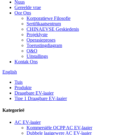
Nuus
Gereelde vrae
Oor Ons
Korporatiewe Filosofie
Sertifikaatsentrum
CHINAEVSE Geskiedenis
Projeklyste
Operasieproses
Toerustingdiagram
O&O
Uitstallings
Kontak Ons
English
Tuis
Produkte
Draagbare EV-laaier
Tipe 1 Draagbare EV-laaier
Kategorieë
AC EV-laaier
Kommersiële OCPP AC EV-laaier
Dubbele laaigewere AC EV-laaier