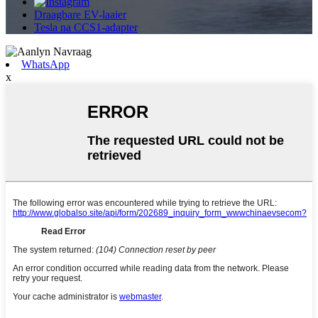
Draagbare EV-laaier
Tesla na CCS1-adapter
WhatsApp
x