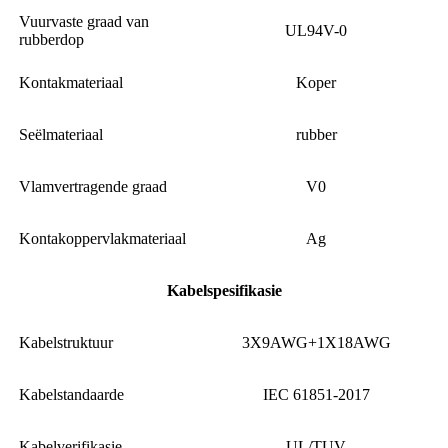
Vuurvaste graad van
UL94V-0
rubberdop
Kontakmateriaal
Koper
Seëlmateriaal
rubber
Vlamvertragende graad
V0
Kontakoppervlakmateriaal
Ag
Kabelspesifikasie
Kabelstruktuur
3X9AWG+1X18AWG
Kabelstandaarde
IEC 61851-2017
Kabelverifikasie
UL/TUV