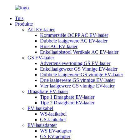
Tuis
Produkte
AC EV-laaier
Kommersiële OCPP AC EV-laaier
Dubbele laaigewere AC EV-laaier
Huis AC EV-laaier
Enkellaaipistool Vertikale AC EV-laaier
GS EV-laaier
Advertensievertoning GS EV-laaier
Enkellaaigeweer GS Vinnige EV-laaier
Dubbele laaigewere GS vinnige EV-laaier
Drie laaigewere GS vinnige EV-laaier
Vier laaigewere GS vinnige EV-laaier
Draagbare EV-laaier
Tipe 1 Draagbare EV-laaier
Tipe 2 Draagbare EV-laaier
EV-laaikabel
WS-laaikabel
GS-laaikabel
EV-laaiadapter
WS EV-adapter
GS EV-adapter