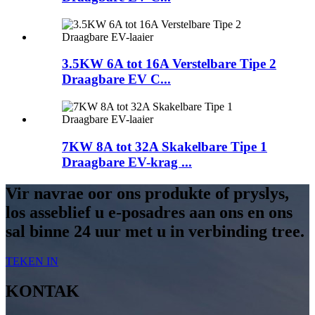
3.5KW 6A tot 16A Verstelbare Tipe 2
Draagbare EV C...
7KW 8A tot 32A Skakelbare Tipe 1
Draagbare EV-krag ...
Vir navrae oor ons produkte of pryslys,
los asseblief u e-posadres aan ons en ons
sal binne 24 uur met u in verbinding tree.
TEKEN IN
KONTAK