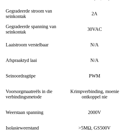
Gegradeerde stroom van
2A
seinkontak
Gegradeerde spanning van
30VAC
seinkontak
Laaistroom verstelbaar
N/A
Afspraaktyd laai
N/A
Seinoordragtipe
PWM
Voorsorgmaatreëls in die
Krimpverbinding, moenie
verbindingsmetode
ontkoppel nie
Weerstaan ​​spanning
2000V
Isolasieweerstand
>5MΩ, GS500V