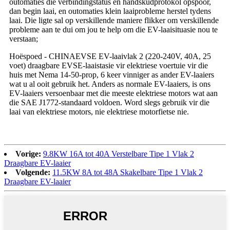
outomaties die verbindingstatus en handskudprotokol opspoor,
dan begin laai, en outomaties klein laaiprobleme herstel tydens
laai. Die ligte sal op verskillende maniere flikker om verskillende
probleme aan te dui om jou te help om die EV-laaisituasie nou te
verstaan;
Hoëspoed - CHINAEVSE EV-laaivlak 2 (220-240V, 40A, 25
voet) draagbare EVSE-laaistasie vir elektriese voertuie vir die
huis met Nema 14-50-prop, 6 keer vinniger as ander EV-laaiers
wat u al ooit gebruik het. Anders as normale EV-laaiers, is ons
EV-laaiers versoenbaar met die meeste elektriese motors wat aan
die SAE J1772-standaard voldoen. Word slegs gebruik vir die
laai van elektriese motors, nie elektriese motorfietse nie.
Vorige:
9.8KW 16A tot 40A Verstelbare Tipe 1 Vlak 2
Draagbare EV-laaier
Volgende:
11.5KW 8A tot 48A Skakelbare Tipe 1 Vlak 2
Draagbare EV-laaier