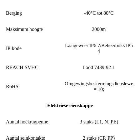
Berging
-40°C tot 80°C
Maksimum hoogte
2000m
Laaigeweer IP6 7/Beheerboks IP5
IP-kode
4
REACH SVHC
Lood 7439-92-1
Omgewingsbeskermingsdienslewe
RoHS
= 10;
Elektriese eienskappe
Aantal hoëkragpenne
3 stuks (L1, N, PE)
Aantal seinkontakte
2 stuks (CP, PP)