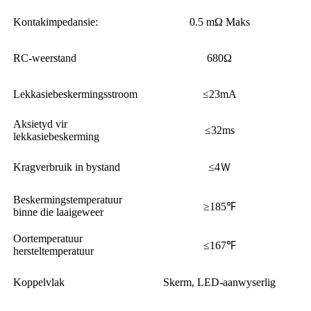
Kontakimpedansie:
0.5 mΩ Maks
RC-weerstand
680Ω
Lekkasiebeskermingsstroom
≤23mA
Aksietyd vir
≤32ms
lekkasiebeskerming
Kragverbruik in bystand
≤4Ｗ
Beskermingstemperatuur
≥185℉
binne die laaigeweer
Oortemperatuur
≤167℉
hersteltemperatuur
Koppelvlak
Skerm, LED-aanwyserlig