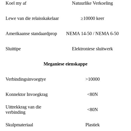
Koel my af
Natuurlike Verkoeling
Lewe van die relaisskakelaar
≥10000 keer
Amerikaanse standaardprop
NEMA 14-50 / NEMA 6-50
Sluittipe
Elektroniese sluitwerk
Meganiese eienskappe
Verbindingsinvoegtye
>10000
Konnektor Invoegkrag
<80N
Uittrekkrag van die
<80N
verbinding
Skulpmateriaal
Plastiek