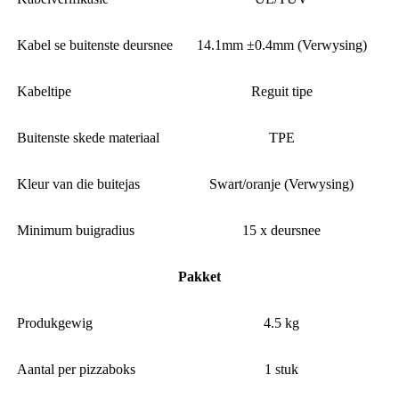
Kabel se buitenste deursnee
14.1mm ±0.4mm (Verwysing)
Kabeltipe
Reguit tipe
Buitenste skede materiaal
TPE
Kleur van die buitejas
Swart/oranje (Verwysing)
Minimum buigradius
15 x deursnee
Pakket
Produkgewig
4.5 kg
Aantal per pizzaboks
1 stuk