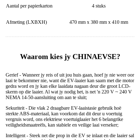
Aantal per papierkarton
4 stuks
Afmeting (LXBXH)
470 mm x 380 mm x 410 mm
Waarom kies jy CHINAEVSE?
Gerief - Wanneer jy reis of uit jou huis gaan, hoef jy nie weer oor
laai te bekommer nie, want die EV-laaier kan saam met die motor
gedra word en jy kan elke laaidata nagaan deur die groot LCD-
skerm op die laaier. Al wat jy nodig het, is net 'n 220 V ~ 240 V
NEMA 14-50-aansluiting om aan te sluit;
Sekuriteit - Die vlak 2 draagbare EV-laaistasie gebruik hoë
sterkte ABS-materiaal, kan voorkom dat dit deur u voertuig
vergruis word, ons elektriese voertuiglaaier het 6 belangrike
veiligheidsmaatreëls, kan stabiele en veilige laai verseker;
Intelligent - Steek net die prop in die EV se inlaat en die laaier sal