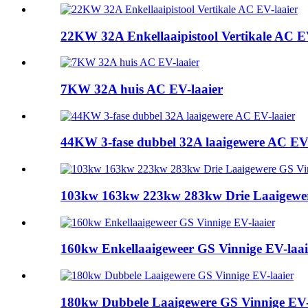
22KW 32A Enkellaaipistool Vertikale AC E
7KW 32A huis AC EV-laaier
44KW 3-fase dubbel 32A laaigewere AC EV-
103kw 163kw 223kw 283kw Drie Laaigewere
160kw Enkellaaigeweer GS Vinnige EV-laai
180kw Dubbele Laaigewere GS Vinnige EV-