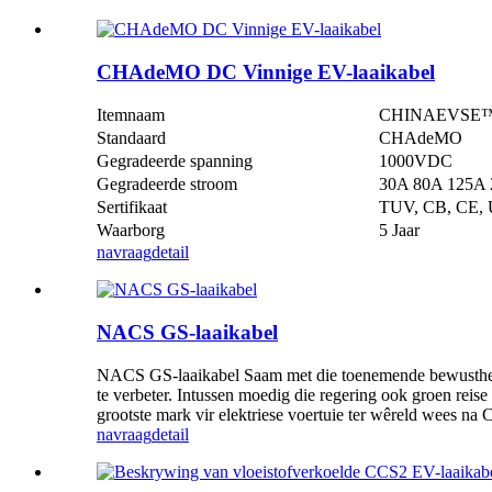
CHAdeMO DC Vinnige EV-laaikabel
Itemnaam
CHINAEVSE™️C
Standaard
CHAdeMO
Gegradeerde spanning
1000VDC
Gegradeerde stroom
30A 80A 125A
Sertifikaat
TUV, CB, CE
Waarborg
5 Jaar
navraag
detail
NACS GS-laaikabel
NACS GS-laaikabel Saam met die toenemende bewustheid
te verbeter. Intussen moedig die regering ook groen reise
grootste mark vir elektriese voertuie ter wêreld wees na 
navraag
detail