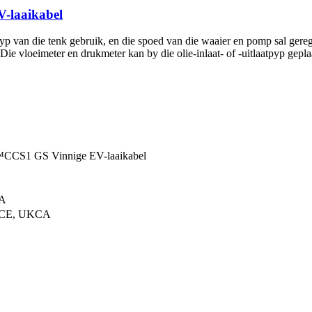
V-laaikabel
 van die tenk gebruik, en die spoed van die waaier en pomp sal geregu
Die vloeimeter en drukmeter kan by die olie-inlaat- of -uitlaatpyp gepl
CS1 GS Vinnige EV-laaikabel
0A
 CE, UKCA