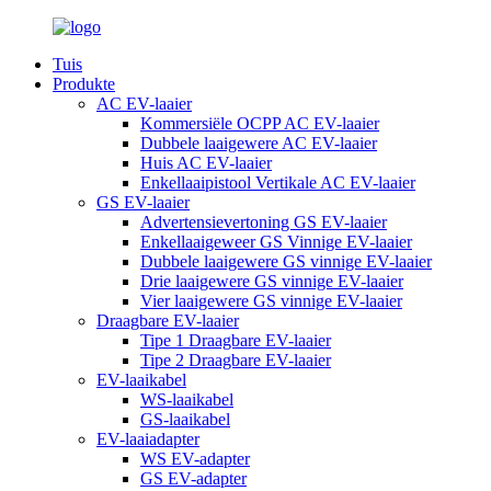
Tuis
Produkte
AC EV-laaier
Kommersiële OCPP AC EV-laaier
Dubbele laaigewere AC EV-laaier
Huis AC EV-laaier
Enkellaaipistool Vertikale AC EV-laaier
GS EV-laaier
Advertensievertoning GS EV-laaier
Enkellaaigeweer GS Vinnige EV-laaier
Dubbele laaigewere GS vinnige EV-laaier
Drie laaigewere GS vinnige EV-laaier
Vier laaigewere GS vinnige EV-laaier
Draagbare EV-laaier
Tipe 1 Draagbare EV-laaier
Tipe 2 Draagbare EV-laaier
EV-laaikabel
WS-laaikabel
GS-laaikabel
EV-laaiadapter
WS EV-adapter
GS EV-adapter