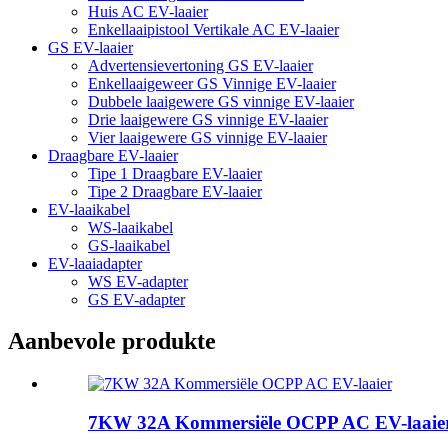
Huis AC EV-laaier
Enkellaaipistool Vertikale AC EV-laaier
GS EV-laaier
Advertensievertoning GS EV-laaier
Enkellaaigeweer GS Vinnige EV-laaier
Dubbele laaigewere GS vinnige EV-laaier
Drie laaigewere GS vinnige EV-laaier
Vier laaigewere GS vinnige EV-laaier
Draagbare EV-laaier
Tipe 1 Draagbare EV-laaier
Tipe 2 Draagbare EV-laaier
EV-laaikabel
WS-laaikabel
GS-laaikabel
EV-laaiadapter
WS EV-adapter
GS EV-adapter
Aanbevole produkte
7KW 32A Kommersiële OCPP AC EV-laaie