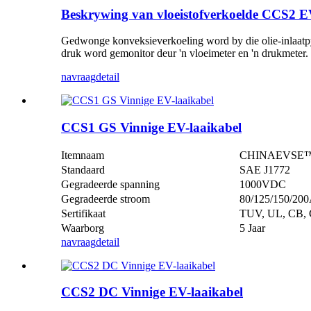
Beskrywing van vloeistofverkoelde CCS2 E
Gedwonge konveksieverkoeling word by die olie-inlaatpyp
druk word gemonitor deur 'n vloeimeter en 'n drukmeter. 
navraag
detail
CCS1 GS Vinnige EV-laaikabel
Itemnaam
CHINAEVSE™️C
Standaard
SAE J1772
Gegradeerde spanning
1000VDC
Gegradeerde stroom
80/125/150/20
Sertifikaat
TUV, UL, CB,
Waarborg
5 Jaar
navraag
detail
CCS2 DC Vinnige EV-laaikabel