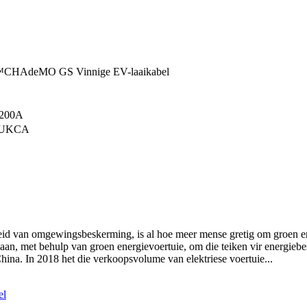
HAdeMO GS Vinnige EV-laaikabel
 200A
, UKCA
 van omgewingsbeskerming, is al hoe meer mense gretig om groen en
 aan, met behulp van groen energievoertuie, om die teiken vir energiebe
China. In 2018 het die verkoopsvolume van elektriese voertuie...