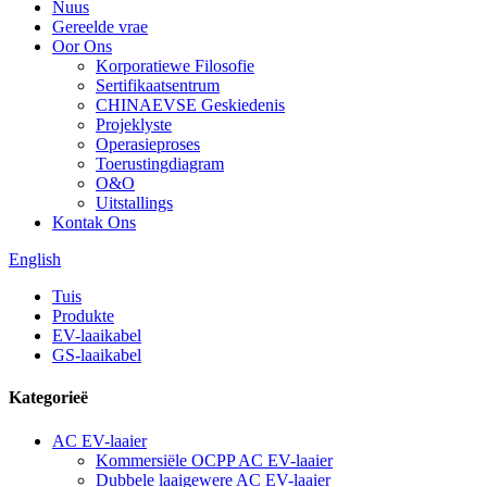
Nuus
Gereelde vrae
Oor Ons
Korporatiewe Filosofie
Sertifikaatsentrum
CHINAEVSE Geskiedenis
Projeklyste
Operasieproses
Toerustingdiagram
O&O
Uitstallings
Kontak Ons
English
Tuis
Produkte
EV-laaikabel
GS-laaikabel
Kategorieë
AC EV-laaier
Kommersiële OCPP AC EV-laaier
Dubbele laaigewere AC EV-laaier