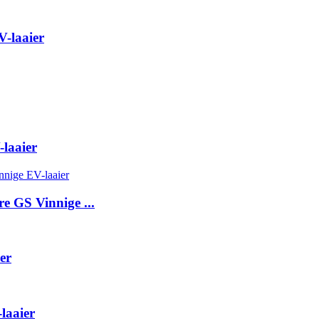
V-laaier
laaier
 GS Vinnige ...
er
laaier