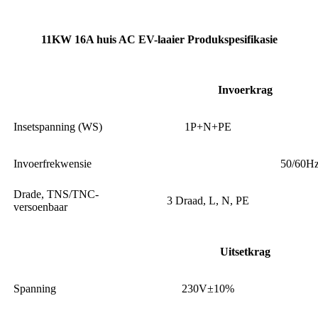
11KW 16A huis AC EV-laaier Produkspesifikasie
Invoerkrag
Insetspanning (WS)
1P+N+PE
Invoerfrekwensie
50/60H
Drade, TNS/TNC-
3 Draad, L, N, PE
versoenbaar
Uitsetkrag
Spanning
230V±10%