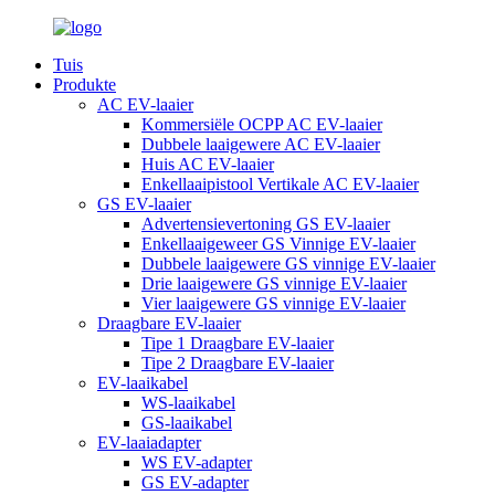
Tuis
Produkte
AC EV-laaier
Kommersiële OCPP AC EV-laaier
Dubbele laaigewere AC EV-laaier
Huis AC EV-laaier
Enkellaaipistool Vertikale AC EV-laaier
GS EV-laaier
Advertensievertoning GS EV-laaier
Enkellaaigeweer GS Vinnige EV-laaier
Dubbele laaigewere GS vinnige EV-laaier
Drie laaigewere GS vinnige EV-laaier
Vier laaigewere GS vinnige EV-laaier
Draagbare EV-laaier
Tipe 1 Draagbare EV-laaier
Tipe 2 Draagbare EV-laaier
EV-laaikabel
WS-laaikabel
GS-laaikabel
EV-laaiadapter
WS EV-adapter
GS EV-adapter