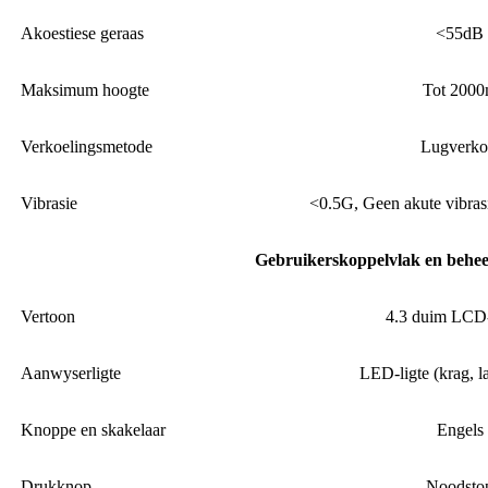
Akoestiese geraas
<55dB
Maksimum hoogte
Tot 200
Verkoelingsmetode
Lugverko
Vibrasie
<0.5G, Geen akute vibras
Gebruikerskoppelvlak en behe
Vertoon
4.3 duim LCD
Aanwyserligte
LED-ligte (krag, la
Knoppe en skakelaar
Engels
Drukknop
Noodsto