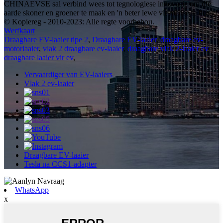
CHINAEVSE sal verbind wees tot tegnologiese innovasie om die
aarde skoner en groener te maak en 'n beter lewe vir mense te bring!
© Kopiereg - 2010-2023: Alle regte voorbehou.
Werfkaart
Draagbare EV-laaier tipe 2
,
Draagbare EV-laaier
,
draagbare ev-
motorlaaier
,
vlak 2 draagbare ev-laaier
,
draagbare vlak 2-laaier ev
,
draagbare laaier vir ev
,
Vervaardiger van EV-laaiers
Vlak 2 ev-laaier
Draagbare EV-laaier
Tesla na CCS1-adapter
WhatsApp
x