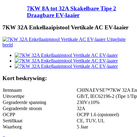
7KW 8A tot 32A Skakelbare Tipe 2
Draagbare EV-laaier
7KW 32A Enkellaaipistool Vertikale AC EV-laaier
Kort beskrywing:
Itemnaam
CHINAEVSE™️7KW 32A Enkella
Uitvoertipe
GB/T, IEC62196-2 (Tipe 1/Tipe
Gegradeerde spanning
230V±10%
Gegradeerde stroom
32A
OCPP
OCPP 1.6 (opsioneel)
Sertifikaat
CE, TUV, UL
Waarborg
5 Jaar