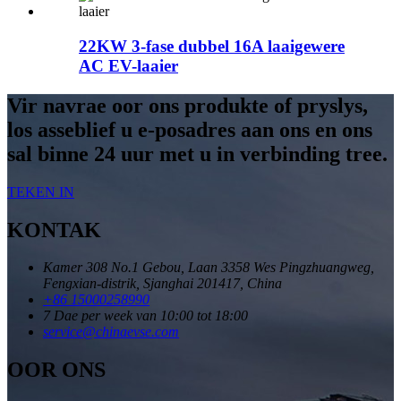
22KW 3-fase dubbel 16A laaigewere
AC EV-laaier
Vir navrae oor ons produkte of pryslys,
los asseblief u e-posadres aan ons en ons
sal binne 24 uur met u in verbinding tree.
TEKEN IN
KONTAK
Kamer 308 No.1 Gebou, Laan 3358 Wes Pingzhuangweg,
Fengxian-distrik, Sjanghai 201417, China
+86 15000258990
7 Dae per week van 10:00 tot 18:00
service@chinaevse.com
OOR ONS