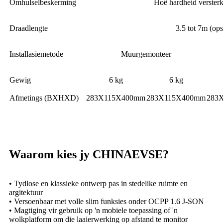
Omhulselbeskerming
Hoë hardheid versterk
Draadlengte
3.5 tot 7m (ops
Installasiemetode
Muurgemonteer
Gewig
6 kg
6 kg
Afmetings (BXHXD)
283X115X400mm
283X115X400mm
283
Waarom kies jy CHINAEVSE?
• Tydlose en klassieke ontwerp pas in stedelike ruimte en
argitektuur
• Versoenbaar met volle slim funksies onder OCPP 1.6 J-SON
• Magtiging vir gebruik op 'n mobiele toepassing of 'n
wolkplatform om die laaierwerking op afstand te monitor