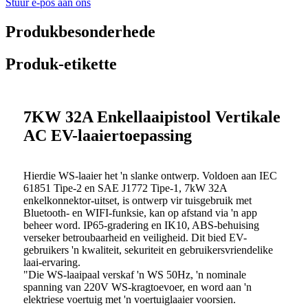
Stuur e-pos aan ons
Produkbesonderhede
Produk-etikette
7KW 32A Enkellaaipistool Vertikale
AC EV-laaiertoepassing
Hierdie WS-laaier het 'n slanke ontwerp. Voldoen aan IEC
61851 Tipe-2 en SAE J1772 Tipe-1, 7kW 32A
enkelkonnektor-uitset, is ontwerp vir tuisgebruik met
Bluetooth- en WIFI-funksie, kan op afstand via 'n app
beheer word. IP65-gradering en IK10, ABS-behuising
verseker betroubaarheid en veiligheid. Dit bied EV-
gebruikers 'n kwaliteit, sekuriteit en gebruikersvriendelike
laai-ervaring.
"Die WS-laaipaal verskaf 'n WS 50Hz, 'n nominale
spanning van 220V WS-kragtoevoer, en word aan 'n
elektriese voertuig met 'n voertuiglaaier voorsien.