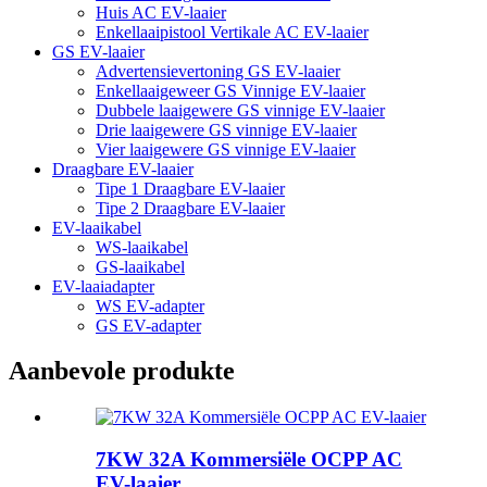
Huis AC EV-laaier
Enkellaaipistool Vertikale AC EV-laaier
GS EV-laaier
Advertensievertoning GS EV-laaier
Enkellaaigeweer GS Vinnige EV-laaier
Dubbele laaigewere GS vinnige EV-laaier
Drie laaigewere GS vinnige EV-laaier
Vier laaigewere GS vinnige EV-laaier
Draagbare EV-laaier
Tipe 1 Draagbare EV-laaier
Tipe 2 Draagbare EV-laaier
EV-laaikabel
WS-laaikabel
GS-laaikabel
EV-laaiadapter
WS EV-adapter
GS EV-adapter
Aanbevole produkte
7KW 32A Kommersiële OCPP AC
EV-laaier