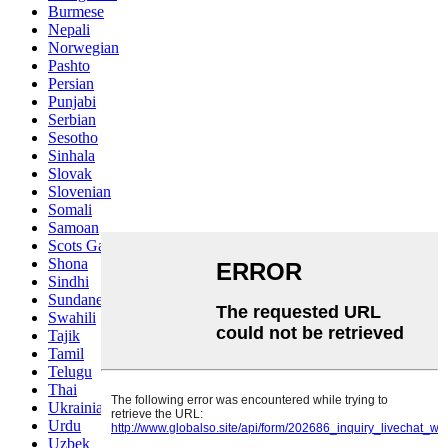
Burmese
Nepali
Norwegian
Pashto
Persian
Punjabi
Serbian
Sesotho
Sinhala
Slovak
Slovenian
Somali
Samoan
Scots Gaelic
Shona
Sindhi
Sundanese
Swahili
Tajik
Tamil
Telugu
Thai
Ukrainian
Urdu
Uzbek