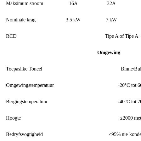
Maksimum stroom
16A
32A
Nominale krag
3.5 kW
7 kW
RCD
Tipe A of Tipe 
Omgewing
Toepaslike Toneel
Binne/Bui
Omgewingstemperatuur
-20°C tot 
Bergingstemperatuur
-40°C tot 
Hoogte
≤2000 met
Bedryfsvogtigheid
≤95% nie-konde