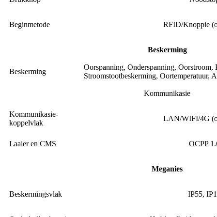
Beginmetode
RFID/Knoppie (o
Beskerming
Oorspanning, Onderspanning, Oorstroom, K
Beskerming
Stroomstootbeskerming, Oortemperatuur, Aa
Kommunikasie
Kommunikasie-
LAN/WIFI/4G (op
koppelvlak
Laaier en CMS
OCPP 1.
Meganies
Beskermingsvlak
IP55, IP