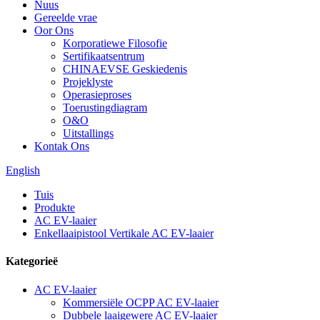
Nuus
Gereelde vrae
Oor Ons
Korporatiewe Filosofie
Sertifikaatsentrum
CHINAEVSE Geskiedenis
Projeklyste
Operasieproses
Toerustingdiagram
O&O
Uitstallings
Kontak Ons
English
Tuis
Produkte
AC EV-laaier
Enkellaaipistool Vertikale AC EV-laaier
Kategorieë
AC EV-laaier
Kommersiële OCPP AC EV-laaier
Dubbele laaigewere AC EV-laaier