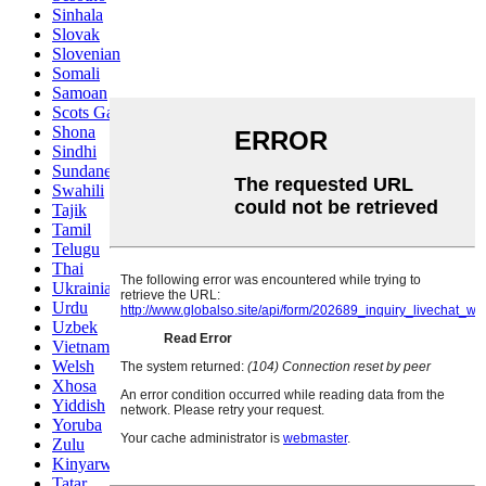
Sinhala
Slovak
Slovenian
Somali
Samoan
Scots Gaelic
Shona
Sindhi
Sundanese
Swahili
Tajik
Tamil
Telugu
Thai
Ukrainian
Urdu
Uzbek
Vietnamese
Welsh
Xhosa
Yiddish
Yoruba
Zulu
Kinyarwanda
Tatar