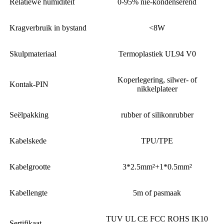
Relatiewe humiditeit
0-95% nie-kondenserend
Kragverbruik in bystand
<8W
Skulpmateriaal
Termoplastiek UL94 V0
Koperlegering, silwer- of
Kontak-PIN
nikkelplateer
Seëlpakking
rubber of silikonrubber
Kabelskede
TPU/TPE
Kabelgrootte
3*2.5mm²+1*0.5mm²
Kabellengte
5m of pasmaak
TUV UL CE FCC ROHS IK10
Sertifikaat