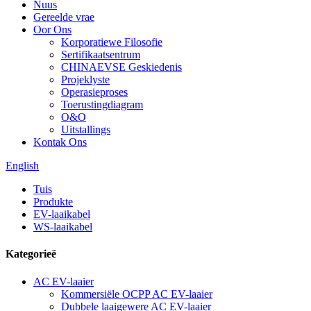
Nuus
Gereelde vrae
Oor Ons
Korporatiewe Filosofie
Sertifikaatsentrum
CHINAEVSE Geskiedenis
Projeklyste
Operasieproses
Toerustingdiagram
O&O
Uitstallings
Kontak Ons
English
Tuis
Produkte
EV-laaikabel
WS-laaikabel
Kategorieë
AC EV-laaier
Kommersiële OCPP AC EV-laaier
Dubbele laaigewere AC EV-laaier