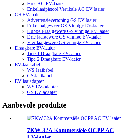
Huis AC EV-laaier
Enkellaaipistool Vertikale AC EV-laaier
GS EV-laaier
Advertensievertoning GS EV-laaier
Enkellaaigeweer GS Vinnige EV-laaier
Dubbele laaigewere GS vinnige EV-laaier
Drie laaigewere GS vinnige EV-laaier
Vier laaigewere GS vinnige EV-laaier
Draagbare EV-laaier
Tipe 1 Draagbare EV-laaier
Tipe 2 Draagbare EV-laaier
EV-laaikabel
WS-laaikabel
GS-laaikabel
EV-laaiadapter
WS EV-adapter
GS EV-adapter
Aanbevole produkte
7KW 32A Kommersiële OCPP AC
EV-laaier