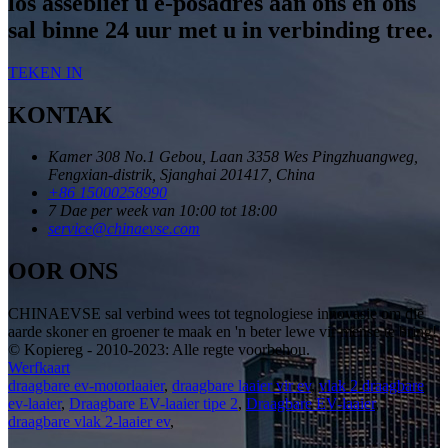
los asseblief u e-posadres aan ons en ons
sal binne 24 uur met u in verbinding tree.
TEKEN IN
KONTAK
Kamer 308 No.1 Gebou, Laan 3358 Wes Pingzhuangweg,
Fengxian-distrik, Sjanghai 201417, China
+86 15000258990
7 Dae per week van 10:00 tot 18:00
service@chinaevse.com
OOR ONS
CHINAEVSE sal verbind wees tot tegnologiese innovasie om die
aarde skoner en groener te maak en 'n beter lewe vir mense te bring!
© Kopiereg - 2010-2023: Alle regte voorbehou.
Werfkaart
draagbare ev-motorlaaier
,
draagbare laaier vir ev
,
vlak 2 draagbare
ev-laaier
,
Draagbare EV-laaier tipe 2
,
Draagbare EV-laaier
,
draagbare vlak 2-laaier ev
,