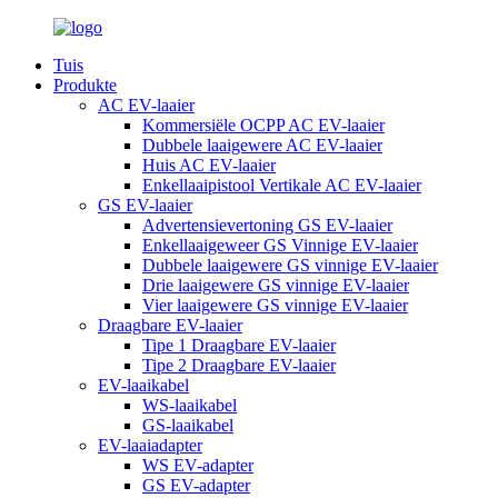
Tuis
Produkte
AC EV-laaier
Kommersiële OCPP AC EV-laaier
Dubbele laaigewere AC EV-laaier
Huis AC EV-laaier
Enkellaaipistool Vertikale AC EV-laaier
GS EV-laaier
Advertensievertoning GS EV-laaier
Enkellaaigeweer GS Vinnige EV-laaier
Dubbele laaigewere GS vinnige EV-laaier
Drie laaigewere GS vinnige EV-laaier
Vier laaigewere GS vinnige EV-laaier
Draagbare EV-laaier
Tipe 1 Draagbare EV-laaier
Tipe 2 Draagbare EV-laaier
EV-laaikabel
WS-laaikabel
GS-laaikabel
EV-laaiadapter
WS EV-adapter
GS EV-adapter