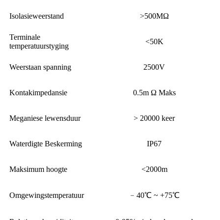
Isolasieweerstand
>500MΩ
Terminale
<50K
temperatuurstyging
Weerstaan ​​spanning
2500V
Kontakimpedansie
0.5m Ω Maks
Meganiese lewensduur
> 20000 keer
Waterdigte Beskerming
IP67
Maksimum hoogte
<2000m
Omgewingstemperatuur
﹣40℃ ~ +75℃