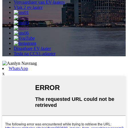
Vervaardiger van EV-laaiers
Vlak 2 ev-laaier
Draagbare EV-laaier
Tesla na CCS1-adapter
WhatsApp
x