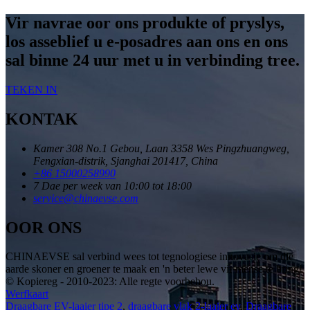
Vir navrae oor ons produkte of pryslys,
los asseblief u e-posadres aan ons en ons
sal binne 24 uur met u in verbinding tree.
TEKEN IN
KONTAK
Kamer 308 No.1 Gebou, Laan 3358 Wes Pingzhuangweg,
Fengxian-distrik, Sjanghai 201417, China
+86 15000258990
7 Dae per week van 10:00 tot 18:00
service@chinaevse.com
OOR ONS
CHINAEVSE sal verbind wees tot tegnologiese innovasie om die
aarde skoner en groener te maak en 'n beter lewe vir mense te bring!
© Kopiereg - 2010-2023: Alle regte voorbehou.
Werfkaart
Draagbare EV-laaier tipe 2
,
draagbare vlak 2-laaier ev
,
Draagbare