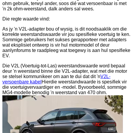
ohm gebruik, terwyl ander, soos dié wat versoenbaar is met
'n 2k ohm-weerstand, dalk anders sal wees.
Die regte waarde vind:
As jy 'n V2L-adapter bou of wysig, is dit noodsaaklik om die
korrekte weerstandswaarde vir jou spesifieke voertuig te ken.
Sommige gebruikers het sukses gerapporteer met adapters
wat eksplisiet ontwerp is vir hul motormodel of deur
aanlynforums te raadpleeg wat toegewy is aan hul spesifieke
EV.
Die V2L (Voertuig-tot-Las) weerstandswaarde word bepaal
deur 'n weerstand binne die V2L-adapter, wat met die motor
se stelsel kommunikeer om aan te dui dat dit 'n
V2L-
versoenbare kabel
Hierdie weerstandwaarde is spesifiek vir
die voertuigvervaardiger en -model. Byvoorbeeld, sommige
MG4-modelle benodig 'n weerstand van 470 ohm.