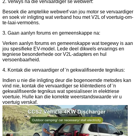
2. Verwys na die vervaardiger se webwerf:
Besoek die amptelike webwerf van jou motor se vervaardiger
en soek vir inligting wat verband hou met V2L of voertuig-om-
te-laai-vermoëns.
3. Gaan aanlyn forums en gemeenskappe na:
Verken aanlyn forums en gemeenskappe wat toegewy is aan
jou spesifieke EV-model. Lede deel dikwels ervarings en
tegniese besonderhede oor V2L-adapters en hul
versoenbaarheid.
4. Kontak die vervaardiger of 'n gekwalifiseerde tegnikus:
Indien u nie die inligting deur die bogenoemde metodes kan
vind nie, kontak die vervaardiger se kliëntediens of 'n
gekwalifiseerde tegnikus wat spesialiseer in elektriese
voertuie. Hulle kan die korrekte weerstandswaarde vir u
voertuig verskaf.