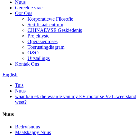
Nuus
Gereelde vrae
Oor Ons
Korporatiewe Filosofie
Sertifikaatsentrum
CHINAEVSE Geskiedenis
Projeklyste
Operasieproses
Toerustingdiagram
O&O
Uitstallings
Kontak Ons
English
Tuis
Nuus
waar kan ek die waarde van my EV-motor se V2L-weerstand
weet?
Nuus
Bedryfsnuus
Maatskappy Nuus