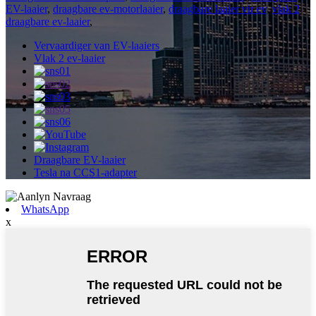
EV-laaier
,
draagbare ev-motorlaaier
,
draagbare laaier vir ev
,
vlak 2
draagbare ev-laaier
,
Vervaardiger van EV-laaiers
Vlak 2 ev-laaier
Draagbare EV-laaier
Tesla na CCS1-adapter
WhatsApp
x