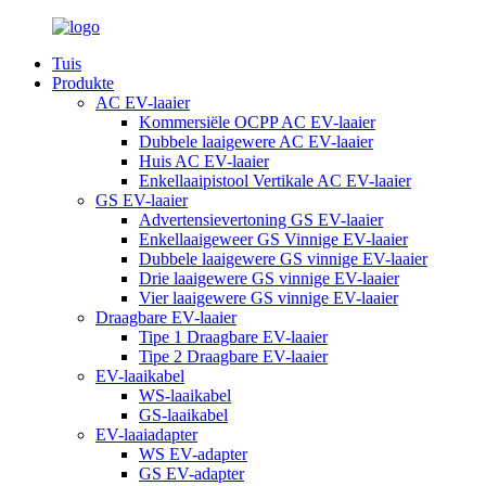
Tuis
Produkte
AC EV-laaier
Kommersiële OCPP AC EV-laaier
Dubbele laaigewere AC EV-laaier
Huis AC EV-laaier
Enkellaaipistool Vertikale AC EV-laaier
GS EV-laaier
Advertensievertoning GS EV-laaier
Enkellaaigeweer GS Vinnige EV-laaier
Dubbele laaigewere GS vinnige EV-laaier
Drie laaigewere GS vinnige EV-laaier
Vier laaigewere GS vinnige EV-laaier
Draagbare EV-laaier
Tipe 1 Draagbare EV-laaier
Tipe 2 Draagbare EV-laaier
EV-laaikabel
WS-laaikabel
GS-laaikabel
EV-laaiadapter
WS EV-adapter
GS EV-adapter