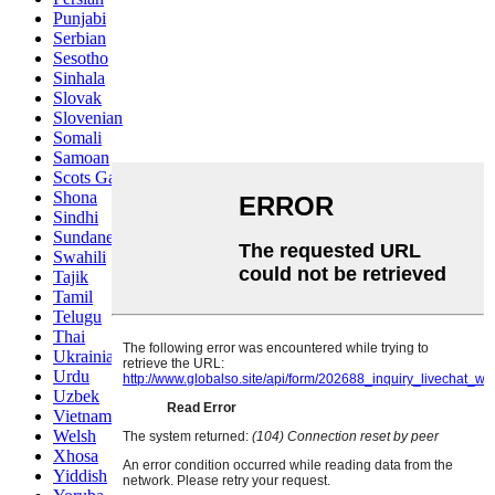
Punjabi
Serbian
Sesotho
Sinhala
Slovak
Slovenian
Somali
Samoan
Scots Gaelic
Shona
Sindhi
Sundanese
Swahili
Tajik
Tamil
Telugu
Thai
Ukrainian
Urdu
Uzbek
Vietnamese
Welsh
Xhosa
Yiddish