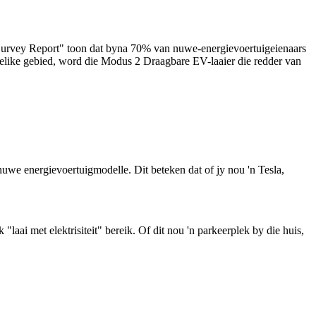
 Survey Report" toon dat byna 70% van nuwe-energievoertuigeienaars
ndelike gebied, word die Modus 2 Draagbare EV-laaier die redder van
we energievoertuigmodelle. Dit beteken dat of jy nou 'n Tesla,
k "laai met elektrisiteit" bereik. Of dit nou 'n parkeerplek by die huis,