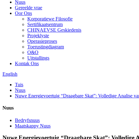
Nuus
Gereelde vrae
Oor Ons
Korporatiewe Filosofie
Sertifikaatsentrum
CHINAEVSE Geskiedenis
Projeklyste
Operasieproses
Toerustingdiagram
O&O
Uitstallings
Kontak Ons
English
Tuis
Nuus
Nuwe Energievoertuig “Draagbare Skat”: Volledige Analise v
Nuus
Bedryfsnuus
Maatskappy Nuus
Nuwe Energievoertuig “Draagbare Skat”: Volledige 