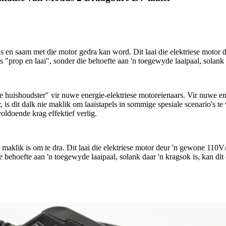
 is en saam met die motor gedra kan word. Dit laai die elektriese mot
 "prop en laai", sonder die behoefte aan 'n toegewyde laaipaal, solank
 huishoudster" vir nuwe energie-elektriese motoreienaars. Vir nuwe en
, is dit dalk nie maklik om laaistapels in sommige spesiale scenario's t
oldoende krag effektief verlig.
en maklik is om te dra. Dit laai die elektriese motor deur 'n gewone 11
e behoefte aan 'n toegewyde laaipaal, solank daar 'n kragsok is, kan d