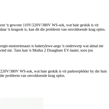
or deur 'n gewone 110V/220V/380V WS-sok, wat baie geskik is vir
 daar 'n kragsok is, kan dit die probleem van onvoldoende krag oplos.
ergie-motoreienaars is batterylewe-angs 'n onderwerp wat almal nie
e vind nie. Tans kan 'n Modus 2 Draagbare EV-laaier, soos jou
0V/220V/380V WS-sok, wat baie geskik is vir parkeerplekke by die huis
it die probleem van onvoldoende krag oplos.