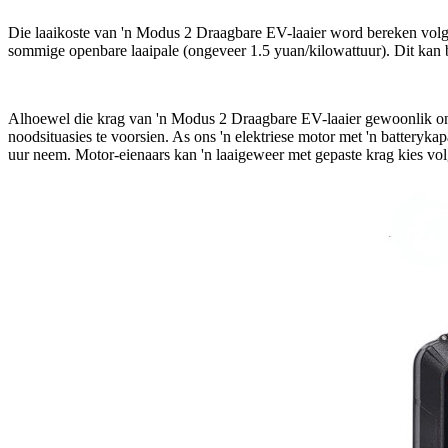
Die laaikoste van 'n Modus 2 Draagbare EV-laaier word bereken volgens 
sommige openbare laaipale (ongeveer 1.5 yuan/kilowattuur). Dit kan b
Alhoewel die krag van 'n Modus 2 Draagbare EV-laaier gewoonlik onge
noodsituasies te voorsien. As ons 'n elektriese motor met 'n battery
uur neem. Motor-eienaars kan 'n laaigeweer met gepaste krag kies volg