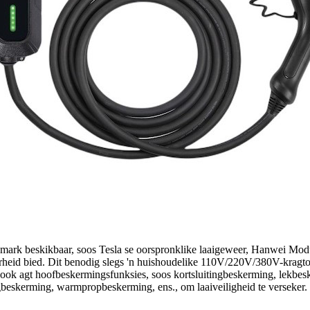
e mark beskikbaar, soos Tesla se oorspronklike laaigeweer, Hanwei
arheid bied. Dit benodig slegs 'n huishoudelike 110V/220V/380V-kragtoev
it ook agt hoofbeskermingsfunksies, soos kortsluitingbeskerming, lekb
beskerming, warmpropbeskerming, ens., om laaiveiligheid te verseker.