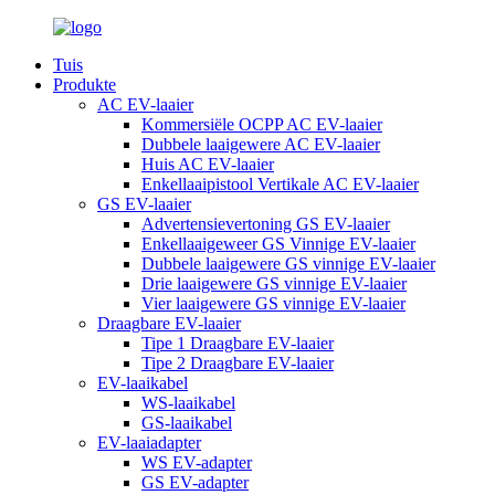
Tuis
Produkte
AC EV-laaier
Kommersiële OCPP AC EV-laaier
Dubbele laaigewere AC EV-laaier
Huis AC EV-laaier
Enkellaaipistool Vertikale AC EV-laaier
GS EV-laaier
Advertensievertoning GS EV-laaier
Enkellaaigeweer GS Vinnige EV-laaier
Dubbele laaigewere GS vinnige EV-laaier
Drie laaigewere GS vinnige EV-laaier
Vier laaigewere GS vinnige EV-laaier
Draagbare EV-laaier
Tipe 1 Draagbare EV-laaier
Tipe 2 Draagbare EV-laaier
EV-laaikabel
WS-laaikabel
GS-laaikabel
EV-laaiadapter
WS EV-adapter
GS EV-adapter