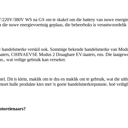
/220V/380V WS na GS om te skakel om die battery van nuwe energievoert
n die nuwe energievoertuig geplaas, die beheerboks is verantwoordelik 
ie handelsmerke verskil ook. Sommige bekende handelsmerke van Modus
aaiers, CHINAEVSE Modus 2 Draagbare EV-laaiers, ens. Die laaigewer
., wat veilige gebruik kan verseker.
estel. Dit is klein, maklik om te dra en maklik om te gebruik, wat die 
oet hulle produkte kies met 'n goeie handelsmerkreputasie, hoë veilig
otoreienaars?