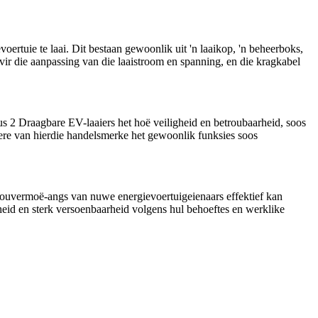
uie te laai. Dit bestaan ​​gewoonlik uit 'n laaikop, 'n beheerboks,
vir die aanpassing van die laaistroom en spanning, en die kragkabel
 2 Draagbare EV-laaiers het hoë veiligheid en betroubaarheid, soos
e van hierdie handelsmerke het gewoonlik funksies soos
uithouvermoë-angs van nuwe energievoertuigeienaars effektief kan
heid en sterk versoenbaarheid volgens hul behoeftes en werklike