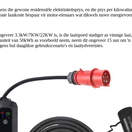
die gewone residensiële elektrisiteitsprys, en die prys per kilowattuur
aie laaikoste bespaar vir motor-eienaars wat dikwels nuwe energievoer
veer 3.3kW/7KW/22KW is, is die laaispoed stadiger as vinnige laai, m
kapasiteit van 50kWh as voorbeeld neem, neem dit ongeveer 15 uur om 'n 
ens hul daaglikse gebruikscenario's en laaitydvereistes.