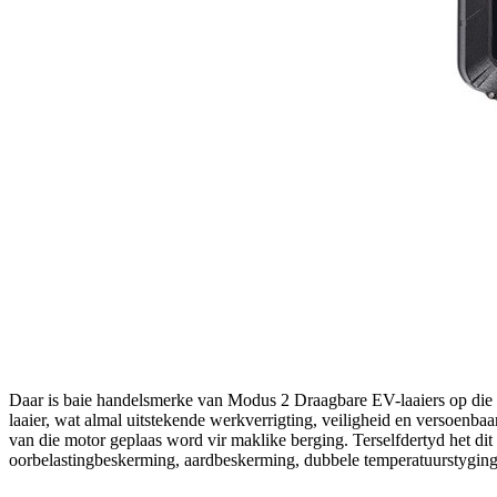
Daar is baie handelsmerke van Modus 2 Draagbare EV-laaiers op di
laaier, wat almal uitstekende werkverrigting, veiligheid en versoenba
van die motor geplaas word vir maklike berging. Terselfdertyd het d
oorbelastingbeskerming, aardbeskerming, dubbele temperatuurstyging