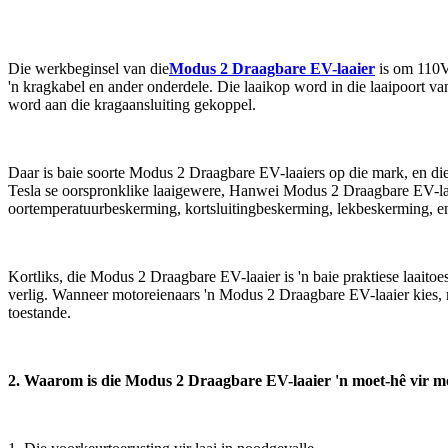
Die werkbeginsel van die
Modus 2 Draagbare EV-laaier
is om 110V
'n kragkabel en ander onderdele. Die laaikop word in die laaipoort va
word aan die kragaansluiting gekoppel.
Daar is baie soorte Modus 2 Draagbare EV-laaiers op die mark, en d
Tesla se oorspronklike laaigewere, Hanwei Modus 2 Draagbare EV-l
oortemperatuurbeskerming, kortsluitingbeskerming, lekbeskerming, ens
Kortliks, die Modus 2 Draagbare EV-laaier is 'n baie praktiese laaito
verlig. Wanneer motoreienaars 'n Modus 2 Draagbare EV-laaier kies, m
toestande.
2. Waarom is die Modus 2 Draagbare EV-laaier 'n moet-hê vir m