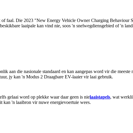
eset of faal. Die 2023 "New Energy Vehicle Owner Charging Behaviour
n beskikbare laaipale kan vind nie, soos 'n snelwegdiensgebied of 'n la
k aan die nasionale standaard en kan aangepas word vir die meeste nu
r, jy kan 'n Modus 2 Draagbare EV-laaier vir laai gebruik.
elfs gelaai word op plekke waar daar geen is nie
laaistapels
, wat werkli
dit kan 'n laaibron vir nuwe energievoertuie wees.