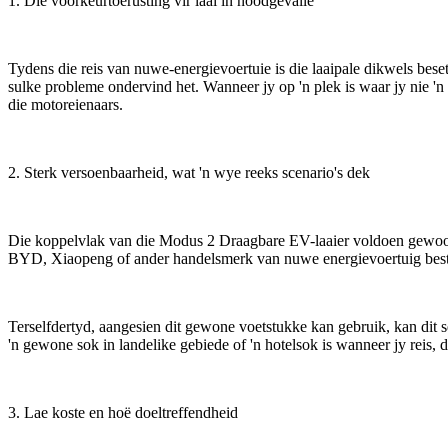
1. Die voorkeurtoerusting vir laai in noodgevalle
Tydens die reis van nuwe-energievoertuie is die laaipale dikwels b
sulke probleme ondervind het. Wanneer jy op 'n plek is waar jy nie '
die motoreienaars.
2. Sterk versoenbaarheid, wat 'n wye reeks scenario's dek
Die koppelvlak van die Modus 2 Draagbare EV-laaier voldoen gewoonli
BYD, Xiaopeng of ander handelsmerk van nuwe energievoertuig bestuu
Terselfdertyd, aangesien dit gewone voetstukke kan gebruik, kan dit s
'n gewone sok in landelike gebiede of 'n hotelsok is wanneer jy reis, 
3. Lae koste en hoë doeltreffendheid